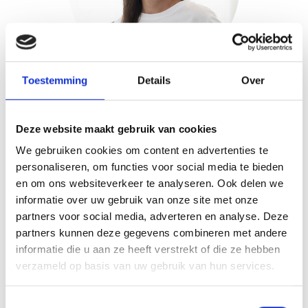
Toestemming
Details
Over
Esmee van Duren
Esmee van Duren studeerde na haar
Deze website maakt gebruik van cookies
eindstage in onze praktijk in 2013 af
We gebruiken cookies om content en advertenties te
personaliseren, om functies voor social media te bieden
als logopedist. Na haar afstuderen is
en om ons websiteverkeer te analyseren. Ook delen we
ze meteen gebleven, sindsdien is ze
informatie over uw gebruik van onze site met onze
een belangrijke kracht binnen ons
partners voor social media, adverteren en analyse. Deze
partners kunnen deze gegevens combineren met andere
team.
informatie die u aan ze heeft verstrekt of die ze hebben
verzameld op basis van uw gebruik van hun services.
Meer lezen
Toestemmingsselectie