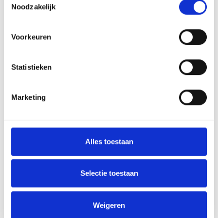
Noodzakelijk
Voorkeuren
Statistieken
Marketing
Alles toestaan
Rebekka Riedeman
Selectie toestaan
Rebekka liep in haar derde studiejaar
stage in onze praktijk. Na haar
Weigeren
afstuderen in 2017 is ze direct bij ons