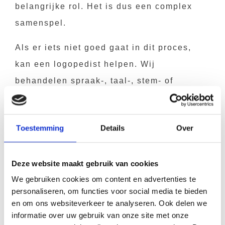
belangrijke rol. Het is dus een complex
samenspel.
Als er iets niet goed gaat in dit proces,
kan een logopedist helpen. Wij
behandelen spraak-, taal-, stem- of
slikproblemen, vaak in samenwerking met
een huisarts, specialist of tandarts.
Toestemming
Details
Over
Deze website maakt gebruik van cookies
Logopedie is meer dan
We gebruiken cookies om content en advertenties te
spraakles
personaliseren, om functies voor social media te bieden
en om ons websiteverkeer te analyseren. Ook delen we
informatie over uw gebruik van onze site met onze
Niet alleen problemen zoals slissen of