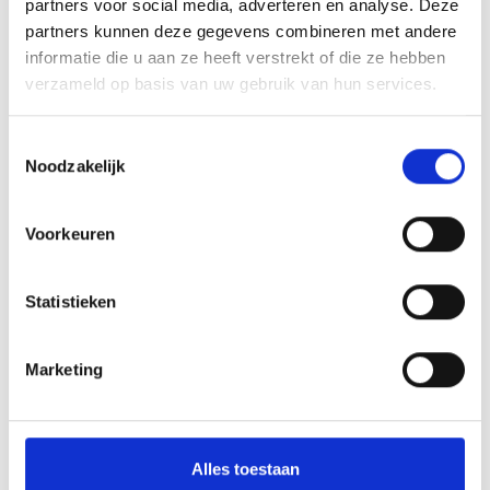
partners voor social media, adverteren en analyse. Deze
partners kunnen deze gegevens combineren met andere
stotteren vallen onder logopedie. Ook
informatie die u aan ze heeft verstrekt of die ze hebben
taalstoornissen, slikproblemen en andere
verzameld op basis van uw gebruik van hun services.
uitdagingen rond spreken, verstaan of
begrijpen worden door de logopedist
Toestemmingsselectie
Noodzakelijk
behandeld.
Kortom: logopedie draait om communicatie
Voorkeuren
in de breedste zin van het woord. Of het nu
Statistieken
gaat om duidelijk leren spreken, beter
leren begrijpen, of veilig leren slikken –
Marketing
wij zijn er om te helpen.
Alles toestaan